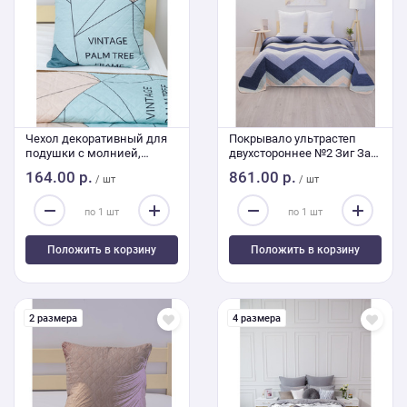
Чехол декоративный для
Покрывало ультрастеп
подушки с молнией,
двухстороннее №2 Зиг Заг
ультрастеп 4325 45/45 см
240/210
164.00 р.
861.00 р.
/ шт
/ шт
Положить в корзину
Положить в корзину
2 размера
4 размера