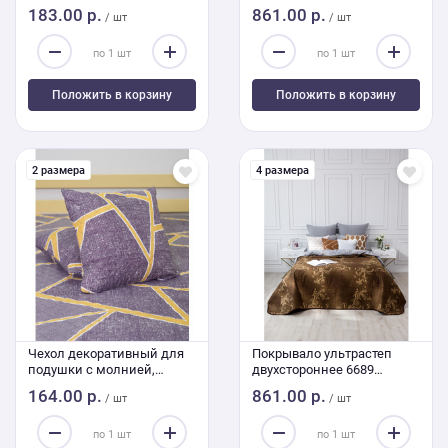
ультрастеп 4204 50/70 см
240/210 Евро
183.00 р.
861.00 р.
/ шт
/ шт
Положить в корзину
Положить в корзину
2 размера
4 размера
Чехол декоративный для
Покрывало ультрастеп
подушки с молнией,
двухстороннее 6689
ультрастеп 4303 45/45 см
240/210
164.00 р.
861.00 р.
/ шт
/ шт