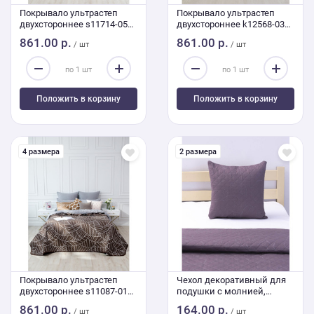
Покрывало ультрастеп
Покрывало ультрастеп
двухстороннее s11714-05a
двухстороннее k12568-03
240/210
240/210
861.00 р.
861.00 р.
/ шт
/ шт
Положить в корзину
Положить в корзину
4 размера
2 размера
Покрывало ультрастеп
Чехол декоративный для
двухстороннее s11087-01
подушки с молнией,
240/210
ультрастеп 12494-02b 45/45
861.00 р.
164.00 р.
/ шт
/ шт
см