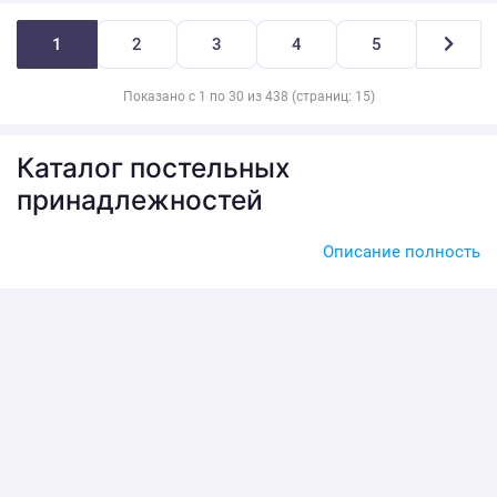
1
2
3
4
5
Показано с 1 по 30 из 438 (страниц: 15)
Каталог постельных
принадлежностей
Кроме комплектов постельного белья в интернет-магазине
Описание полность
«Вселенная Текстиля» можно приобрести отдельные
принадлежности оптом и в розницу от производителей из
Иваново.
В нашем каталоге вы найдете все необходимые постельные
принадлежности для детских кроваток и колясок. Детский
спальный текстиль из нашего магазина сшит исключительно
из натуральных хлопчатобумажных тканей, которые
показаны к использованию для детей и страдающих от
аллергических реакций взрослых.
Так же вы можете выбрать для своей кровати подходящую
подушку. В нашем магазине широкий выбор разнообразных