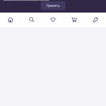
Принять
г. Иваново, пер. Конспиративный, 7
Режим работы: с 9:00 до 17:00
Сб.- Вс. выходной день
8 800 500-08-53
VT-115@yandex.ru
Бесплатный звонок по РФ
Писать по общим вопросам