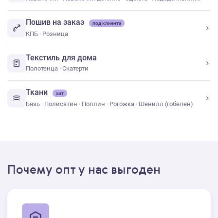
Пошив на заказ
под клиента
КПБ
·
Розница
Текстиль для дома
Полотенца
·
Скатерти
Ткани
хит
Бязь
·
Полисатин
·
Поплин
·
Рогожка
·
Шенилл (гобелен)
Почему опт у нас выгоден