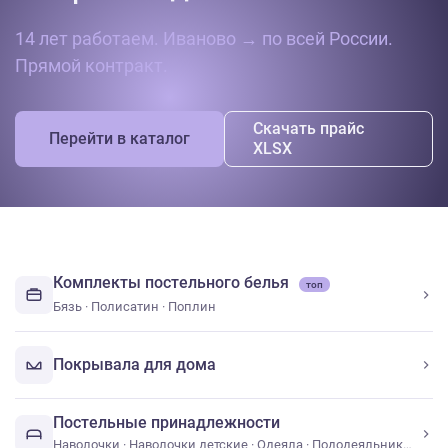
14 лет работаем. Иваново → по всей России.
Прямой контракт.
Скачать прайс
Перейти в каталог
XLSX
Комплекты постельного белья
топ
Бязь
·
Полисатин
·
Поплин
Покрывала для дома
Постельные принадлежности
Наволочки
·
Наволочки детские
·
Одеяла
·
Пододеяльники
·
Под