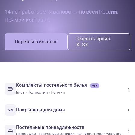
14 лет работаем. Иваново → по всей России.
Прямой контракт.
Скачать прайс
Перейти в каталог
XLSX
Комплекты постельного белья
топ
Бязь
·
Полисатин
·
Поплин
Покрывала для дома
Постельные принадлежности
Наволочки
·
Наволочки детские
·
Одеяла
·
Пододеяльники
·
Под