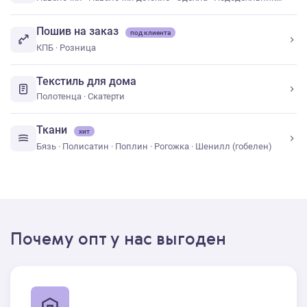
Пошив на заказ
под клиента
КПБ
·
Розница
Текстиль для дома
Полотенца
·
Скатерти
Ткани
хит
Бязь
·
Полисатин
·
Поплин
·
Рогожка
·
Шенилл (гобелен)
Почему опт у нас выгоден