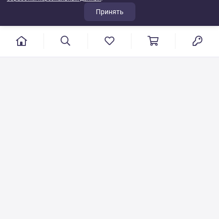
Принять
г. Иваново, пер. Конспиративный, 7
Режим работы: с 9:00 до 17:00
Сб.- Вс. выходной день
8 800 500-08-53
VT-115@yandex.ru
Бесплатный звонок по РФ
Писать по общим вопросам