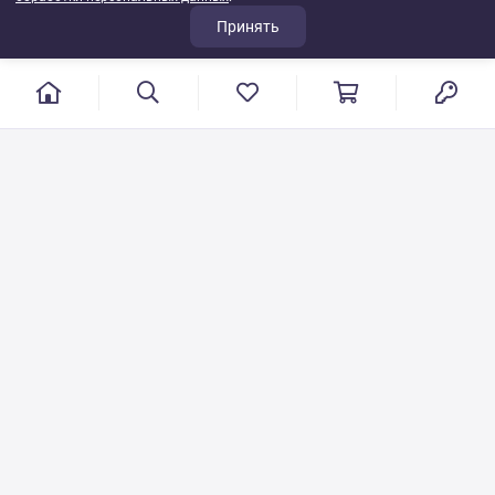
Принять
г. Иваново, пер. Конспиративный, 7
Режим работы: с 9:00 до 17:00
Сб.- Вс. выходной день
8 800 500-08-53
VT-115@yandex.ru
Бесплатный звонок по РФ
Писать по общим вопросам