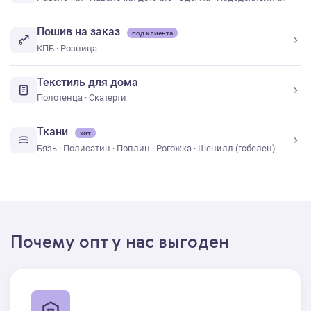
Пошив на заказ
под клиента
КПБ
·
Розница
Текстиль для дома
Полотенца
·
Скатерти
Ткани
хит
Бязь
·
Полисатин
·
Поплин
·
Рогожка
·
Шенилл (гобелен)
Почему опт у нас выгоден