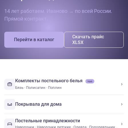
14 лет работаем. Иваново → по всей России.
Прямой контракт.
Скачать прайс
Перейти в каталог
XLSX
Комплекты постельного белья
топ
Бязь
·
Полисатин
·
Поплин
Покрывала для дома
Постельные принадлежности
Наволочки
·
Наволочки детские
·
Одеяла
·
Пододеяльники
·
Под